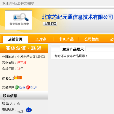
欢迎访问元器件交易网!
北京芯纪元通信息技术有限公司
店铺首页
IC库存
非IC产品
公司档案
公
主营产品展示
暂时还未发布产品展示！
公司地址：
中发电子大厦4层403
营业执照：
已审核
会员年限：
12
年
排名会员
交易保障
担保
投诉
联系信息
联 系 人：
余
在线联系：
待填